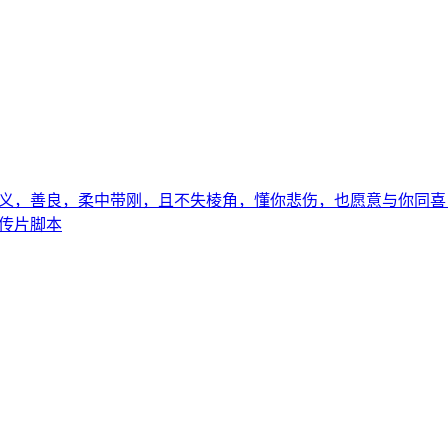
义，善良，柔中带刚，且不失棱角，懂你悲伤，也愿意与你同喜
传片脚本