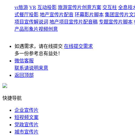
vr旅游
VR
互动投影
旅游宣传片创意方案
交互柱
全息技
式餐厅投影
地产宣传片配音
环幕影片脚本
集团宣传片文
项目宣传解说词
地产项目宣传片配音稿
专题宣传片脚本
产品形象片视频创意
如遇需求，请在线提交
在线提交需求
多一份参考总有益处！
微信客服
联系请说明来意
返回顶部
快捷导航
企业宣传片
短视频文案
党政宣传片
城市宣传片