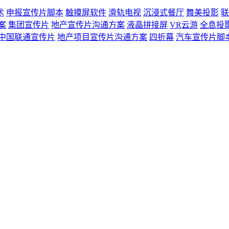
术
申报宣传片脚本
触摸屏软件
滑轨电视
沉浸式餐厅
舞美投影
联
案
集团宣传片
地产宣传片沟通方案
液晶拼接屏
VR云游
全息投
中国联通宣传片
地产项目宣传片沟通方案
四折幕
汽车宣传片脚