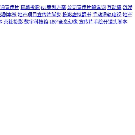
通宣传片
直幕投影
tvc策划方案
公司宣传片解说词
互动墙
沉浸
影剧本杀
地产项目宣传片脚步
投影虚拟翻书
手动滑轨电视
地产
本
茶社投影
数字科技馆
180°全息幻像
宣传片手绘分镜头脚本