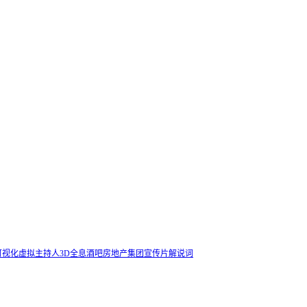
可视化
虚拟主持人
3D全息酒吧
房地产集团宣传片解说词