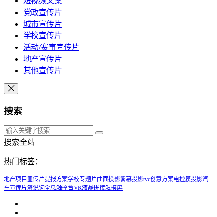
短视频文案
党政宣传片
城市宣传片
学校宣传片
活动/赛事宣传片
地产宣传片
其他宣传片
搜索
搜索全站
热门标签：
地产项目宣传片提报方案
学校专题片
曲面投影
雾幕投影
tvc创意方案
电控膜投影
汽
车宣传片解说词
全息触控台
VR
液晶拼接触摸屏