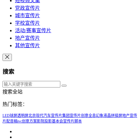
短视频文案
党政宣传片
城市宣传片
学校宣传片
活动/赛事宣传片
地产宣传片
其他宣传片
搜索
搜索全站
热门标签：
LED球屏
透明屏
北京现代汽车宣传片
集团宣传片创意
全息幻象
液晶拼接屏
地产宣传
片配音稿
tvc创意方案
影院投影
基本会宣传片脚本