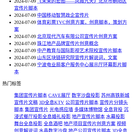
2024-07-09
《未来的宏图——凤舞九天》北京市朝阳区
宣传片脚本
2024-07-09
中国移动智慧政企宣传片
2024-07-09
体育彩票TVC创意方案，创意脚本，策划方
案
2024-07-09
北京现代汽车有限公司宣传片创意方案
2024-07-09
珠江地产品牌宣传片创意概念
2024-07-09
中产教育与国际影视艺术院校宣传片脚本
2024-07-09
山东区块链研究院宣传片解说词，文案
2024-07-09
宁波电业局客户服务中心展示厅环幕影片脚
本
热门标签
集团宣传片脚本
CAVE展厅
数字沙盘投影
苏州高铁新城
宣传片文稿
3D全息KTV
公司宣传片脚本
宣传片分镜头
脚本
集团宣传片
光电感应墙
多媒体博物馆
全息背投
沉
浸式餐厅投影
​全息婚礼投影
地产宣传片脚本
水幕投影
舞台全息投影
全息酒吧
地产项目宣传片创意方案
视频
创意解说词
水晶数字沙盘
地产公司宣传片脚本
3D全息