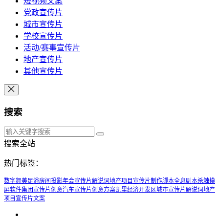
短视频文案
党政宣传片
城市宣传片
学校宣传片
活动/赛事宣传片
地产宣传片
其他宣传片
搜索
搜索全站
热门标签：
数字舞美
足浴房间投影
年会宣传片解说词
地产项目宣传片制作脚本
全息剧本杀
触摸
屏软件
集团宣传片创意
汽车宣传片创意方案
凯里经济开发区城市宣传片解说词
地产
项目宣传片文案