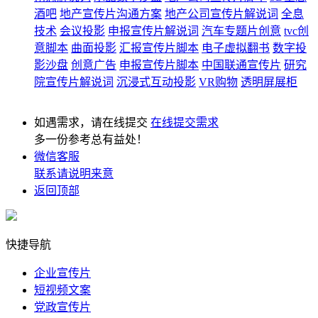
酒吧
地产宣传片沟通方案
地产公司宣传片解说词
全息
技术
会议投影
申报宣传片解说词
汽车专题片创意
tvc创
意脚本
曲面投影
汇报宣传片脚本
电子虚拟翻书
数字投
影沙盘
创意广告
申报宣传片脚本
中国联通宣传片
研究
院宣传片解说词
沉浸式互动投影
VR购物
透明屏展柜
如遇需求，请在线提交
在线提交需求
多一份参考总有益处！
微信客服
联系请说明来意
返回顶部
快捷导航
企业宣传片
短视频文案
党政宣传片