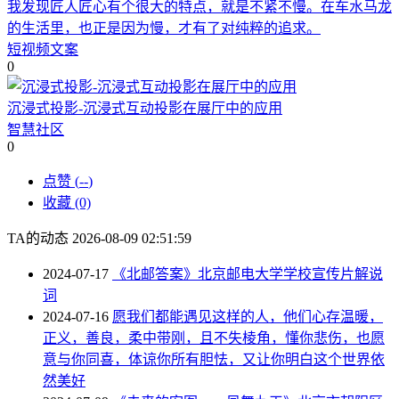
我发现匠人匠心有个很大的特点，就是不紧不慢。在车水马龙
的生活里，也正是因为慢，才有了对纯粹的追求。
短视频文案
0
沉浸式投影-沉浸式互动投影在展厅中的应用
智慧社区
0
点赞 (
--
)
收藏 (0)
TA的动态
2026-08-09 02:51:59
2024-07-17
《北邮答案》北京邮电大学学校宣传片解说
词
2024-07-16
愿我们都能遇见这样的人，他们心存温暖，
正义，善良，柔中带刚，且不失棱角，懂你悲伤，也愿
意与你同喜，体谅你所有胆怯，又让你明白这个世界依
然美好