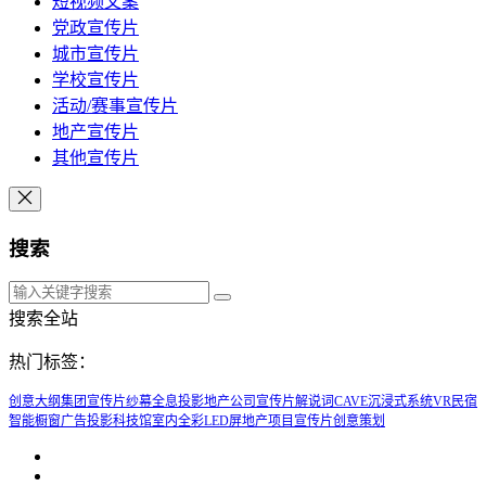
短视频文案
党政宣传片
城市宣传片
学校宣传片
活动/赛事宣传片
地产宣传片
其他宣传片
搜索
搜索全站
热门标签：
创意大纲
集团宣传片
纱幕全息投影
地产公司宣传片解说词
CAVE沉浸式系统
VR民宿
智能橱窗广告投影
科技馆
室内全彩LED屏
地产项目宣传片创意策划