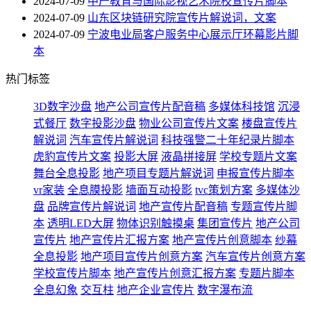
2024-07-09
中产教育与国际影视艺术院校宣传片脚本
2024-07-09
山东区块链研究院宣传片解说词，文案
2024-07-09
宁波电业局客户服务中心展示厅环幕影片脚
本
热门标签
3D数字沙盘
地产公司宣传片配音稿
多媒体科技馆
沉浸
式餐厅
数字投影沙盘
物业公司宣传片文案
楼盘宣传片
解说词
汽车宣传片解说词
科技强警二十年纪录片脚本
虎豹宣传片文案
投影大屏
液晶拼接屏
学校专题片文案
舞台全息投影
地产项目专题片解说词
申报宣传片脚本
vr家装
全息膜投影
墙面互动投影
tvc策划方案
多媒体沙
盘
品牌宣传片解说词
地产宣传片配音稿
专题宣传片脚
本
透明LED大屏
物体识别触摸桌
集团宣传片
地产公司
宣传片
地产宣传片汇报方案
地产宣传片创意脚本
纱幕
全息投影
地产项目宣传片创意方案
汽车宣传片创意方案
学校宣传片脚本
地产宣传片创意汇报方案
专题片脚本
全息幻象
交互柱
地产企业宣传片
数字瀑布流