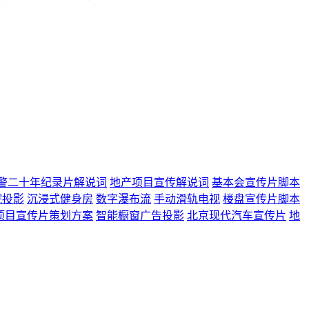
警二十年纪录片解说词
地产项目宣传解说词
基本会宣传片脚本
院投影
沉浸式健身房
数字瀑布流
手动滑轨电视
楼盘宣传片脚本
项目宣传片策划方案
智能橱窗广告投影
北京现代汽车宣传片
地