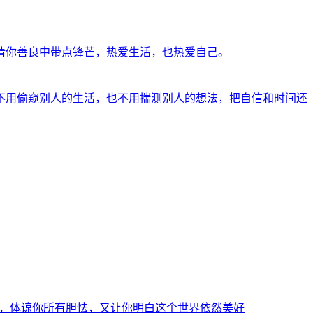
请你善良中带点锋芒，热爱生活，也热爱自己。
不用偷窥别人的生活，也不用揣测别人的想法，把自信和时间还
，体谅你所有胆怯，又让你明白这个世界依然美好