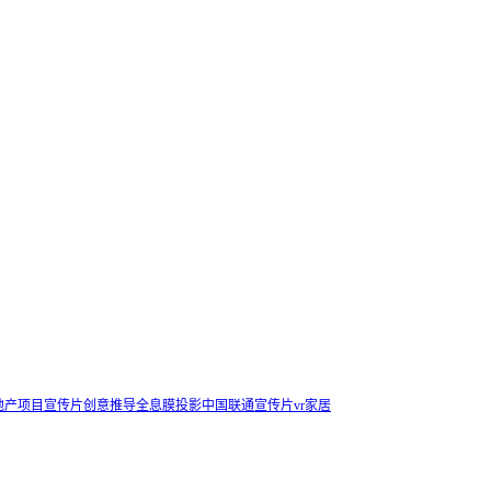
地产项目宣传片创意推导
全息膜投影
中国联通宣传片
vr家居