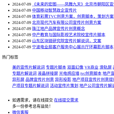
2024-07-09
《未来的宏图——凤舞九天》北京市朝阳区宣
2024-07-09
中国移动智慧政企宣传片
2024-07-09
体育彩票TVC创意方案，创意脚本，策划方案
2024-07-09
北京现代汽车有限公司宣传片创意方案
2024-07-09
珠江地产品牌宣传片创意概念
2024-07-09
中产教育与国际影视艺术院校宣传片脚本
2024-07-09
山东区块链研究院宣传片解说词，文案
2024-07-09
宁波电业局客户服务中心展示厅环幕影片脚本
热门标签
美的宣传片解说词
专题片脚本
双面幻像
VR商业
滑轨屏
专题片解说词
液晶拼接屏
光电感应墙
tvc创意脚本
地产
异形屏
品牌宣传片创意
异形投影
地产项目宣传片创意提
产项目专题片解说词
活动宣传片策划
地产公司宣传片解
如遇需求，请在线提交
在线提交需求
多一份参考总有益处！
微信客服