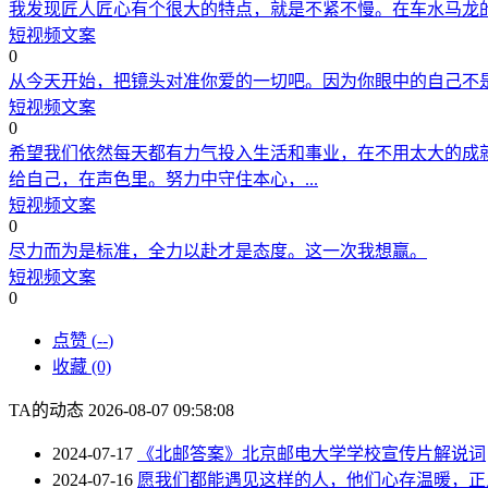
我发现匠人匠心有个很大的特点，就是不紧不慢。在车水马龙
短视频文案
0
从今天开始，把镜头对准你爱的一切吧。因为你眼中的自己不
短视频文案
0
希望我们依然每天都有力气投入生活和事业，在不用太大的成
给自己，在声色里。努力中守住本心，...
短视频文案
0
尽力而为是标准，全力以赴才是态度。这一次我想赢。
短视频文案
0
点赞 (
--
)
收藏 (0)
TA的动态
2026-08-07 09:58:08
2024-07-17
《北邮答案》北京邮电大学学校宣传片解说词
2024-07-16
愿我们都能遇见这样的人，他们心存温暖，正