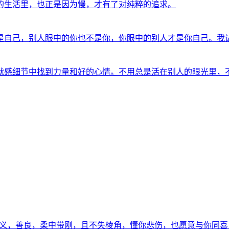
的生活里，也正是因为慢，才有了对纯粹的追求。
是自己，别人眼中的你也不是你，你眼中的别人才是你自己。我
就感细节中找到力量和好的心情。不用总是活在别人的眼光里，
义，善良，柔中带刚，且不失棱角，懂你悲伤，也愿意与你同喜