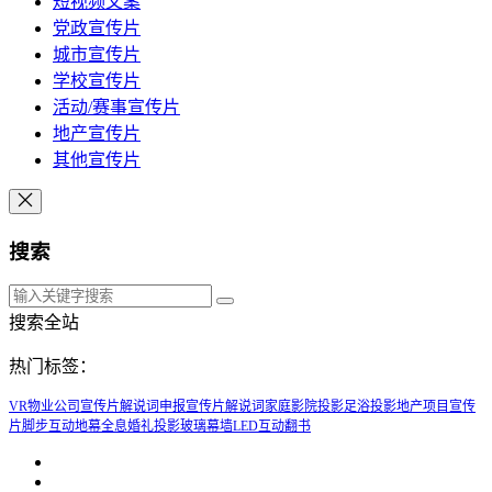
短视频文案
党政宣传片
城市宣传片
学校宣传片
活动/赛事宣传片
地产宣传片
其他宣传片
搜索
搜索全站
热门标签：
VR
物业公司宣传片解说词
申报宣传片解说词
家庭影院投影
足浴投影
地产项目宣传
片脚步
互动地幕
​全息婚礼投影
玻璃幕墙LED
互动翻书