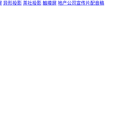
屏
异形投影
茶社投影
触摸屏
地产公司宣传片配音稿