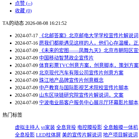
点赞 (
--
)
收藏 (0)
TA的动态
2026-08-08 16:21:52
2024-07-17
《北邮答案》北京邮电大学学校宣传片解说词
2024-07-16
愿我们都能遇见这样的人，他们心存温暖，正
2024-07-09
《未来的宏图——凤舞九天》北京市朝阳区宣
2024-07-09
中国移动智慧政企宣传片
2024-07-09
体育彩票TVC创意方案，创意脚本，策划方案
2024-07-09
北京现代汽车有限公司宣传片创意方案
2024-07-09
珠江地产品牌宣传片创意概念
2024-07-09
中产教育与国际影视艺术院校宣传片脚本
2024-07-09
山东区块链研究院宣传片解说词，文案
2024-07-09
宁波电业局客户服务中心展示厅环幕影片脚本
热门标签
虚拟主持人
vr家装
全息背投
电控膜投影
全息触摸一体机
全息投影
LED柱体屏
美的宣传片解说词
地产项目解说词