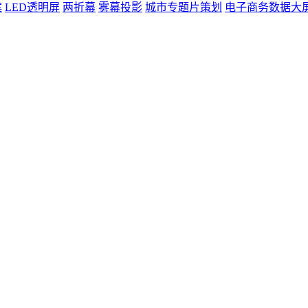
案
LED透明屏
两折幕
雾幕投影
城市专题片策划
电子商务数据大