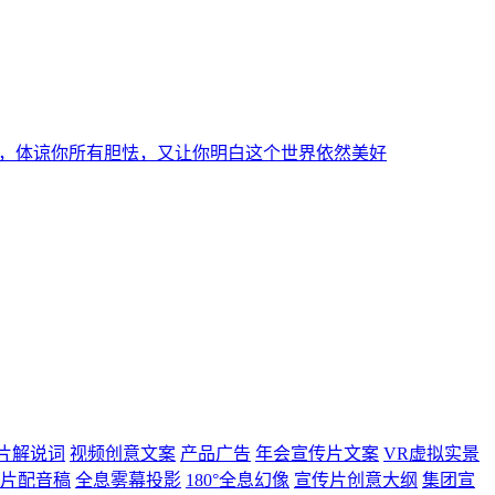
，体谅你所有胆怯，又让你明白这个世界依然美好
片解说词
视频创意文案
产品广告
年会宣传片文案
VR虚拟实景
片配音稿
全息雾幕投影
180°全息幻像
宣传片创意大纲
集团宣