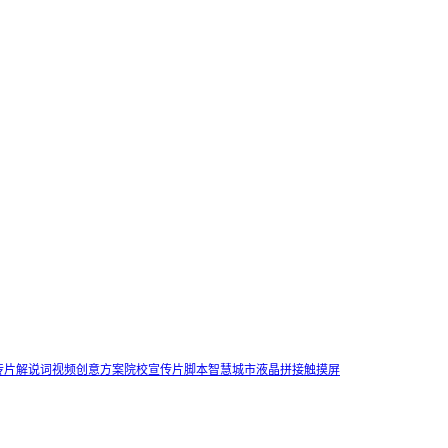
传片解说词
视频创意方案
院校宣传片脚本
智慧城市
液晶拼接触摸屏