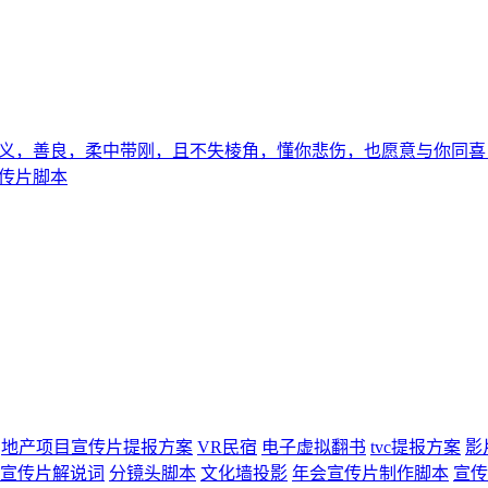
义，善良，柔中带刚，且不失棱角，懂你悲伤，也愿意与你同喜
传片脚本
地产项目宣传片提报方案
VR民宿
电子虚拟翻书
tvc提报方案
影
宣传片解说词
分镜头脚本
文化墙投影
年会宣传片制作脚本
宣传