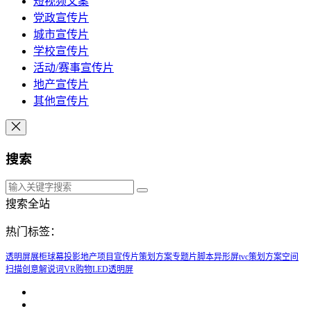
短视频文案
党政宣传片
城市宣传片
学校宣传片
活动/赛事宣传片
地产宣传片
其他宣传片
搜索
搜索全站
热门标签：
透明屏展柜
球幕投影
地产项目宣传片策划方案
专题片脚本
异形屏
tvc策划方案
空间
扫描
创意解说词
VR购物
LED透明屏