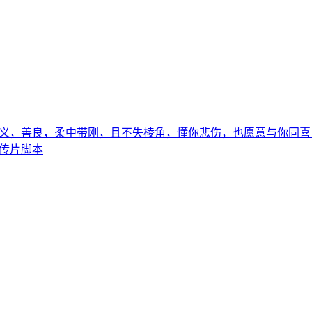
义，善良，柔中带刚，且不失棱角，懂你悲伤，也愿意与你同喜
传片脚本