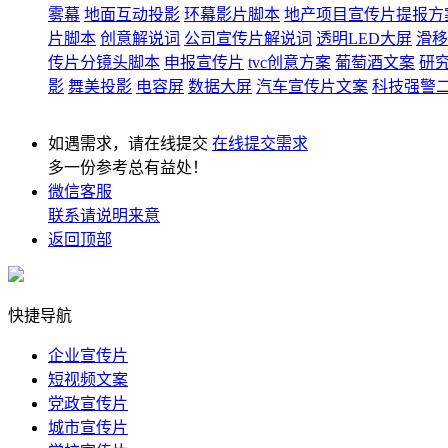
雾幕
地面互动投影
环幕影片脚本
地产项目宣传片提报方
片脚本
创意解说词
公司宣传片解说词
透明LED大屏
滑移
传片分镜头脚本
申报宣传片
tvc创意方案
葡萄酒文案
研
影
舞美投影
电容屏
数据大屏
汽车宣传片文案
科技强警
如遇需求，请在线提交
在线提交需求
多一份参考总有益处！
微信客服
联系请说明来意
返回顶部
快捷导航
企业宣传片
短视频文案
党政宣传片
城市宣传片