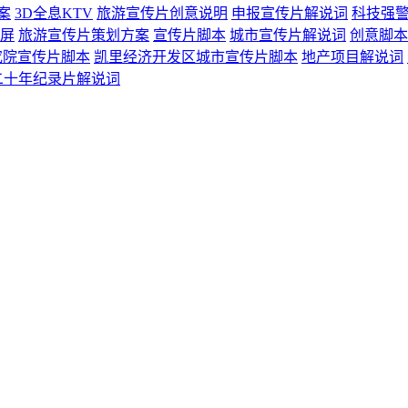
案
3D全息KTV
旅游宣传片创意说明
申报宣传片解说词
科技强
屏
旅游宣传片策划方案
宣传片脚本
城市宣传片解说词
创意脚本
究院宣传片脚本
凯里经济开发区城市宣传片脚本
地产项目解说词
二十年纪录片解说词