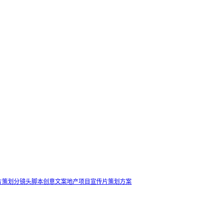
片策划
分镜头脚本
创意文案
地产项目宣传片策划方案