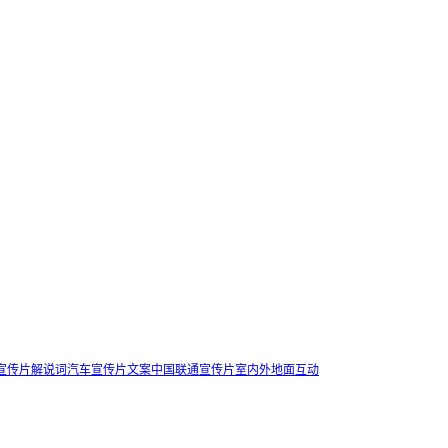
宣传片解说词
汽车宣传片文案
中国联通宣传片
室内外地面互动