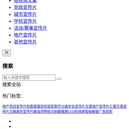
短视频文案
党政宣传片
城市宣传片
学校宣传片
活动/赛事宣传片
地产宣传片
其他宣传片
搜索
搜索全站
热门标签：
地产项目宣传片创意提报
异形投影
数字沙盘
年会宣传片文案
地产宣传片汇报方案
宣
传片文稿
美的宣传片解说词
物体识别触摸屏
LED柱体屏
智能橱窗广告投影