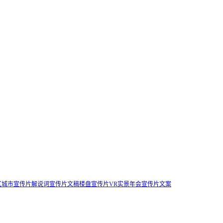
区城市宣传片解说词
宣传片文稿
楼盘宣传片
VR实景
年会宣传片文案